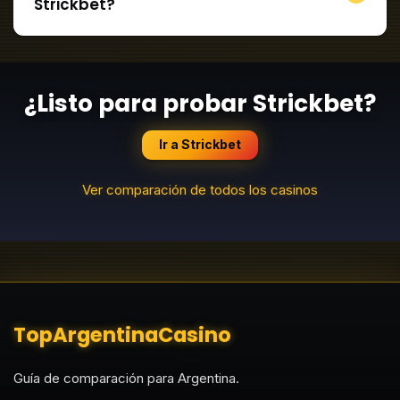
Strickbet?
pago disponibles en el sitio.
El bono actual lo ves en la web oficial al registrarte.
Revisá siempre el depósito mínimo, el rollover y las
condiciones de uso.
¿Listo para probar Strickbet?
Ir a Strickbet
Ver comparación de todos los casinos
TopArgentinaCasino
Guía de comparación para Argentina.