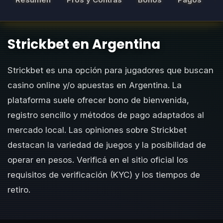
Strickbet en Argentina
Strickbet es una opción para jugadores que buscan
casino online y/o apuestas en Argentina. La
plataforma suele ofrecer bono de bienvenida,
registro sencillo y métodos de pago adaptados al
mercado local. Las opiniones sobre Strickbet
destacan la variedad de juegos y la posibilidad de
operar en pesos. Verificá en el sitio oficial los
requisitos de verificación (KYC) y los tiempos de
retiro.