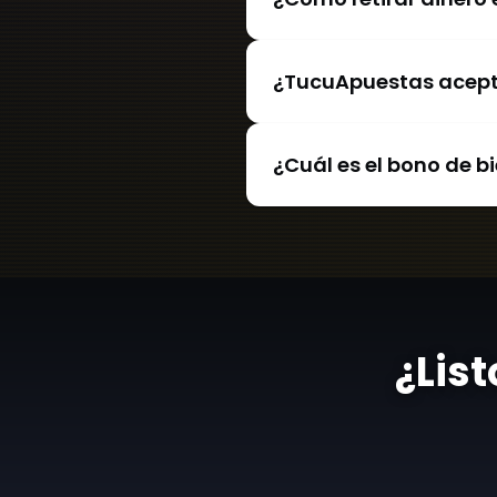
Completá la verificación de
¿TucuApuestas acept
menú de tu cuenta. Los pla
Sí, la plataforma está or
¿Cuál es el bono de 
disponibles en el sitio.
El bono actual lo ves en la
condiciones de uso.
¿Lis