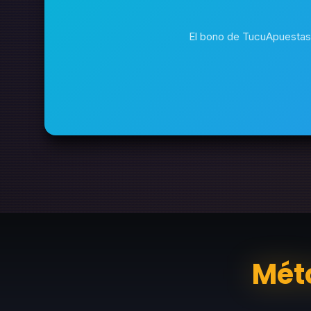
El bono de TucuApuestas p
Mét