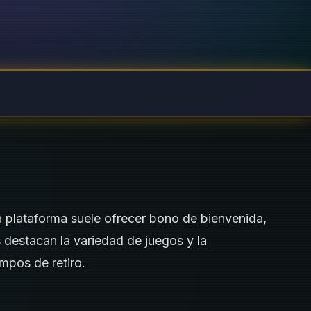
 plataforma suele ofrecer bono de bienvenida,
destacan la variedad de juegos y la
empos de retiro.