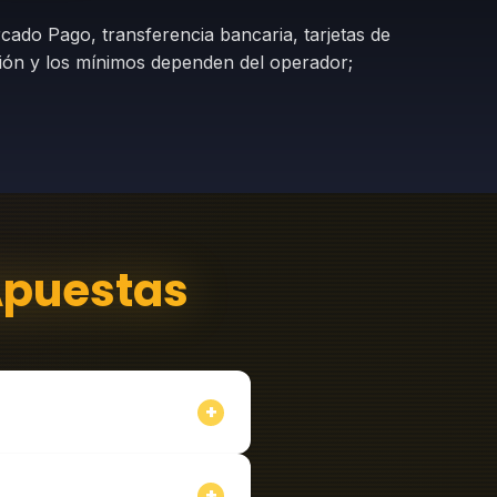
ado Pago, transferencia bancaria, tarjetas de
ación y los mínimos dependen del operador;
Apuestas
+
ajo licencia internacional
+
te.