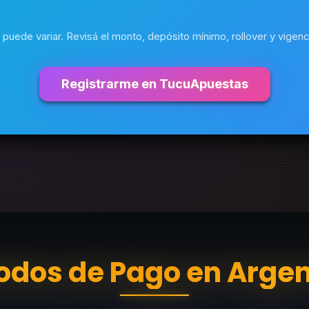
uede variar. Revisá el monto, depósito mínimo, rollover y vigenc
Registrarme en TucuApuestas
odos de Pago en Argen