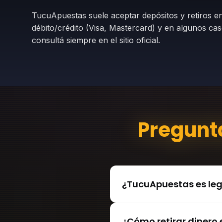
TucuApuestas suele aceptar depósitos y retiros e
débito/crédito (Visa, Mastercard) y en algunos cas
consultá siempre en el sitio oficial.
Pregunt
¿TucuApuestas es leg
La legalidad del juego onl
¿Cómo retirar dinero
o acuerdos locales. Consult