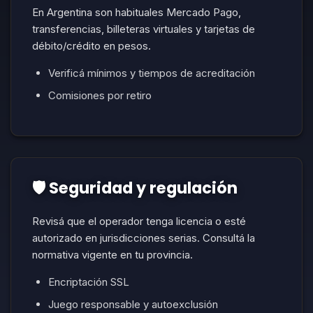
En Argentina son habituales Mercado Pago,
transferencias, billeteras virtuales y tarjetas de
débito/crédito en pesos.
Verificá mínimos y tiempos de acreditación
Comisiones por retiro
🛡️ Seguridad y regulación
Revisá que el operador tenga licencia o esté
autorizado en jurisdicciones serias. Consultá la
normativa vigente en tu provincia.
Encriptación SSL
Juego responsable y autoexclusión