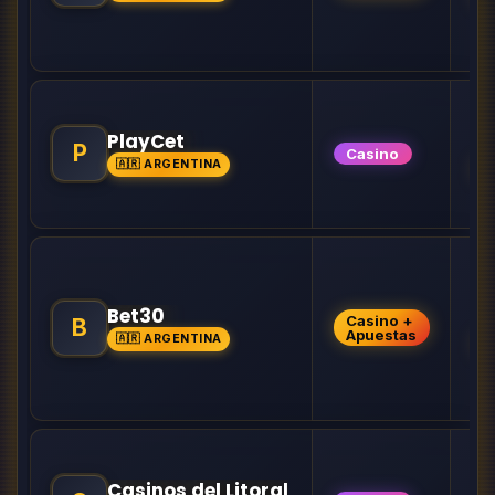
★
PlayCet
P
Casino
7.
🇦🇷 ARGENTINA
★
Bet30
Casino +
B
Apuestas
7.
🇦🇷 ARGENTINA
★
Casinos del Litoral