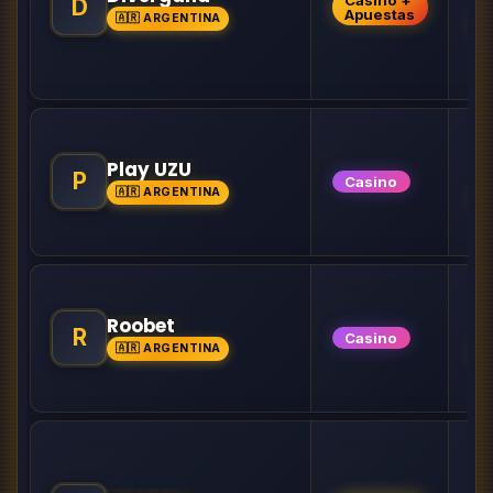
D
Apuestas
7.
🇦🇷 ARGENTINA
★
Play UZU
P
Casino
7.
🇦🇷 ARGENTINA
★
Roobet
R
Casino
7.
🇦🇷 ARGENTINA
★