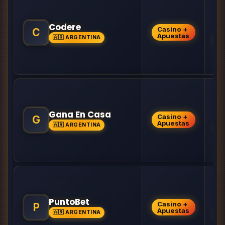
★
Codere
Casino +
C
Apuestas
9
🇦🇷 ARGENTINA
★
Gana En Casa
Casino +
G
Apuestas
7
🇦🇷 ARGENTINA
★
PuntoBet
Casino +
P
Apuestas
7
🇦🇷 ARGENTINA