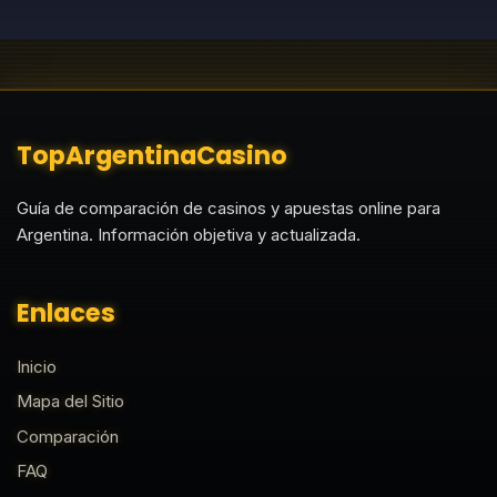
TopArgentinaCasino
Guía de comparación de casinos y apuestas online para
Argentina. Información objetiva y actualizada.
Enlaces
Inicio
Mapa del Sitio
Comparación
FAQ