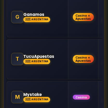
★
Ganamos
Casino +
G
Apuestas
8
🇦🇷 ARGENTINA
★
TucuApuestas
Casino +
T
Apuestas
7.
🇦🇷 ARGENTINA
★
Mystake
M
Casino
7.
🇦🇷 ARGENTINA