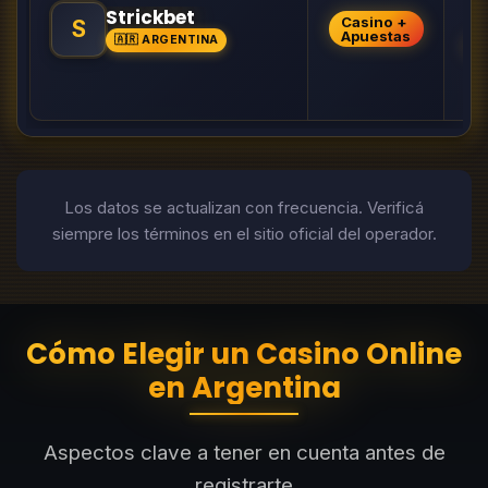
★
Strickbet
Casino +
S
Apuestas
6
🇦🇷 ARGENTINA
Los datos se actualizan con frecuencia. Verificá
siempre los términos en el sitio oficial del operador.
Cómo Elegir un Casino Online
en Argentina
Aspectos clave a tener en cuenta antes de
registrarte