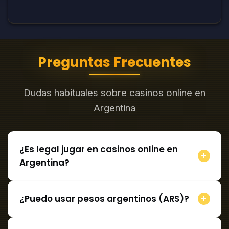
Preguntas Frecuentes
Dudas habituales sobre casinos online en
Argentina
¿Es legal jugar en casinos online en
+
Argentina?
La regulación depende de cada provincia. Algunas
¿Puedo usar pesos argentinos (ARS)?
+
permiten operadores online bajo licencia local; en
otros casos se usan sitios con licencia internacional.
Sí. Muchas casas de apuestas y casinos aceptan ARS
Informate sobre la normativa de tu jurisdicción antes