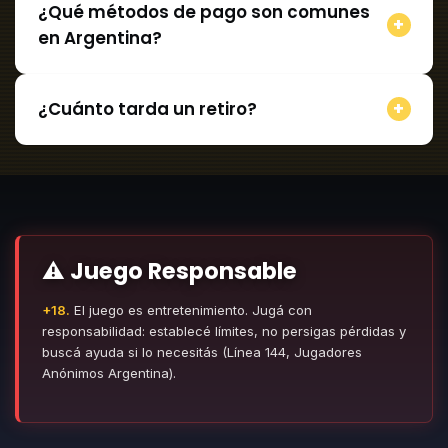
¿Qué métodos de pago son comunes
mediante Mercado Pago, transferencia o tarjetas. En
de jugar.
+
en Argentina?
nuestra tabla indicamos cuáles ofrecen soporte en
pesos.
Mercado Pago, transferencia bancaria, Ualá, tarjetas
¿Cuánto tarda un retiro?
+
Visa/Mastercard en pesos y en algunos sitios
Rapipago o Pago Fácil. También hay operadores que
Varía según el operador y el método: desde horas (e-
aceptan criptomonedas.
wallets) hasta varios días hábiles (transferencia). La
primera verificación de cuenta puede sumar tiempo.
⚠️ Juego Responsable
+18.
El juego es entretenimiento. Jugá con
responsabilidad: establecé límites, no persigas pérdidas y
buscá ayuda si lo necesitás (Línea 144, Jugadores
Anónimos Argentina).